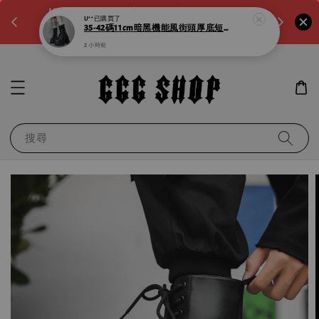
。如需
LINE:@noa4230k 客服回覆時間:a.m10:00-
滿600元
p.m8:00
運！滿千
搜尋