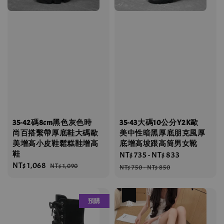
35-42碼8cm黑色灰色時
35-43大碼10公分Y2K歐
尚百搭繫帶厚底鞋大碼歐
美中性暗黑厚底朋克風厚
美增高小皮鞋鬆糕鞋增高
底增高坡跟高筒男女靴
鞋
Sale
NT$ 735
-
NT$ 833
Regular
Sale
NT$ 1,068
Regular
NT$ 1,090
price
price
NT$ 750
-
NT$ 850
price
price
優惠
預購