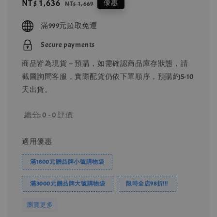
Sale
NT$ 1,636
Regular
優惠
NT$ 1,669
price
price
滿999元超取免運
Secure payments
商品皆為現貨＋預購，如需確認商品庫存狀態，請
截圖詢問客服，實際配貨仍依下單順序，預購約5-10
天出貨。
總分:
0
-
0
評價
適用優惠
滿1800元贈品牌小號購物袋
滿3000元贈品牌大號購物袋
限時全店98折!!!
瀏覽更多