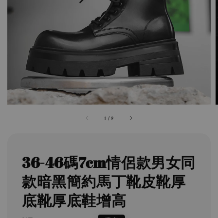
1
/
9
36-46碼7cm情侶款男女同
款暗黑簡約馬丁靴皮靴厚
底靴厚底鞋增高