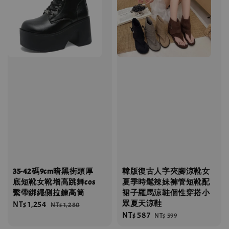
35-42碼9cm暗黑街頭厚
韓版復古人字夾腳涼靴女
底短靴女靴增高跳舞cos
夏季時髦辣妹褲管短靴配
繫帶綁繩側拉鍊高筒
裙子羅馬涼鞋個性穿搭小
眾夏天涼鞋
Sale
NT$ 1,254
Regular
NT$ 1,280
Sale
NT$ 587
Regular
price
price
NT$ 599
price
price