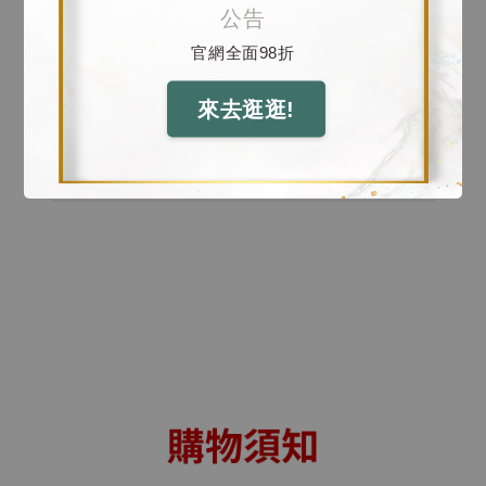
公告
官網全面98折
來去逛逛!