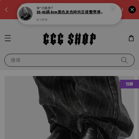
。如需
LINE:@noa4230k 客服回覆時間:a.m10:00-
滿600元
p.m8:00
運！滿千
搜尋
預購