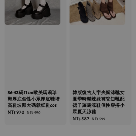
36-42碼11cm歐美瑪莉珍
韓版復古人字夾腳涼靴女
鞋厚底個性小眾厚底鞋增
夏季時髦辣妹褲管短靴配
高鞋坡跟大碼鬆糕鞋cos
裙子羅馬涼鞋個性穿搭小
眾夏天涼鞋
Sale
NT$ 970
Regular
NT$ 990
Sale
NT$ 587
Regular
price
price
NT$ 599
price
price