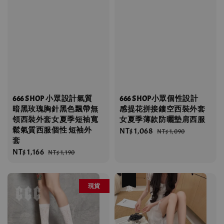
666 SHOP 小眾設計氣質
666 SHOP小眾個性設計
暗黑玫瑰胸針黑色飄帶無
感提花拼接鏤空西裝外套
領西裝外套女夏季短袖寬
女夏季薄款防曬墊肩西服
鬆氣質西服個性 短袖外
Sale
NT$ 1,068
Regular
NT$ 1,090
套
price
price
Sale
NT$ 1,166
Regular
NT$ 1,190
price
price
優惠
現貨