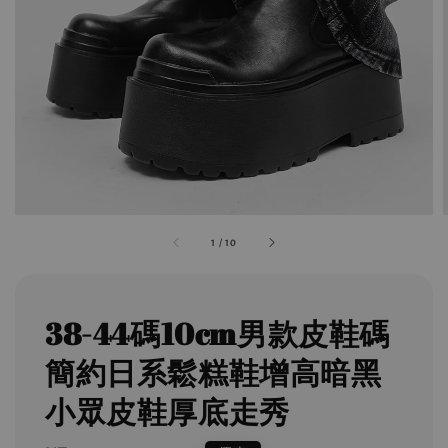
1
/
10
38-44碼10cm男款皮鞋碼
簡約日系鬆糕鞋增高暗黑
小眾皮鞋厚底走秀