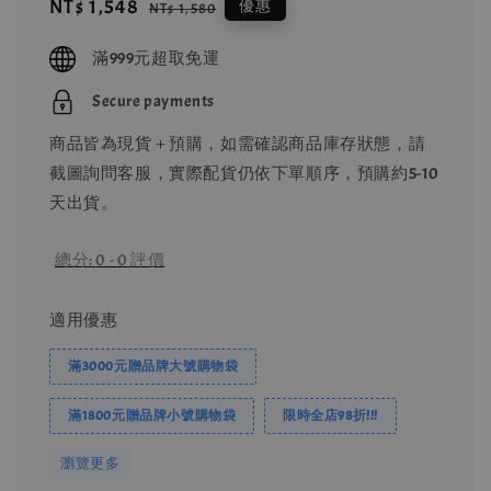
Sale
NT$ 1,548
Regular
優惠
NT$ 1,580
price
price
滿999元超取免運
Secure payments
商品皆為現貨＋預購，如需確認商品庫存狀態，請
截圖詢問客服，實際配貨仍依下單順序，預購約5-10
天出貨。
總分:
0
-
0
評價
適用優惠
滿3000元贈品牌大號購物袋
滿1800元贈品牌小號購物袋
限時全店98折!!!
瀏覽更多