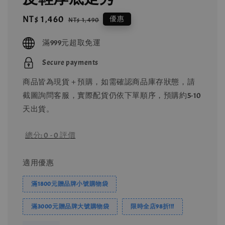
Sale
NT$ 1,460
Regular
優惠
NT$ 1,490
price
price
滿999元超取免運
Secure payments
商品皆為現貨＋預購，如需確認商品庫存狀態，請
截圖詢問客服，實際配貨仍依下單順序，預購約5-10
天出貨。
總分:
0
-
0
評價
適用優惠
滿1800元贈品牌小號購物袋
滿3000元贈品牌大號購物袋
限時全店98折!!!