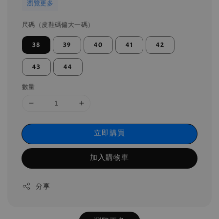
瀏覽更多
尺碼（皮鞋碼偏大一碼）
38
39
40
41
42
43
44
數量
立即購買
加入購物車
分享