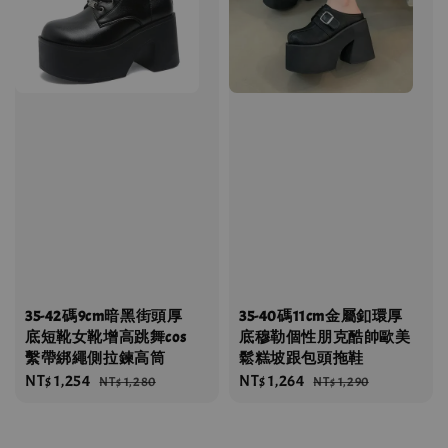
35-42碼9cm暗黑街頭厚
35-40碼11cm金屬釦環厚
底短靴女靴增高跳舞cos
底穆勒個性朋克酷帥歐美
繫帶綁繩側拉鍊高筒
鬆糕坡跟包頭拖鞋
Sale
NT$ 1,254
Regular
Sale
NT$ 1,264
Regular
NT$ 1,280
NT$ 1,290
price
price
price
price