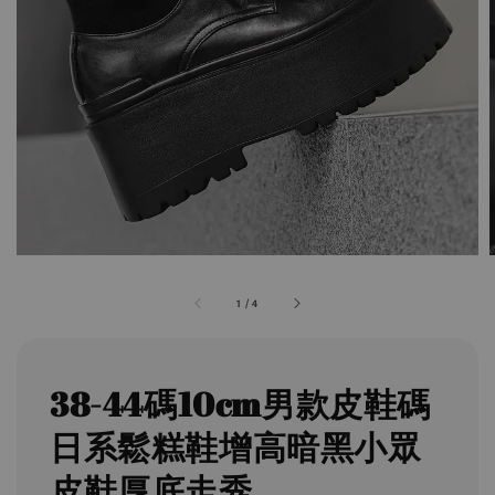
1
/
4
38-44碼10cm男款皮鞋碼
日系鬆糕鞋增高暗黑小眾
皮鞋厚底走秀