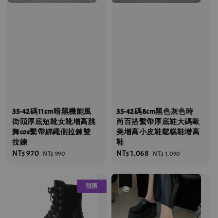
35-42碼11cm暗黑機能風
35-42碼8cm黑色灰色時
街頭厚底短靴女靴增高跳
尚百搭繫帶厚底鞋大碼歐
舞cos繫帶綁繩側拉鍊雙
美增高小皮鞋鬆糕鞋增高
拉鍊
鞋
Sale
NT$ 970
Regular
Sale
NT$ 1,068
Regular
NT$ 990
NT$ 1,090
price
price
price
price
優惠
預購