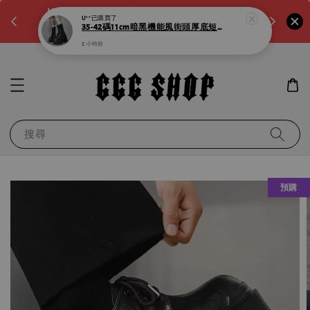
。如需
LINE:@noa4230k 客服回覆時間:a.m10:00-
滿600元
p.m8:00
運！滿千
搜尋
預購