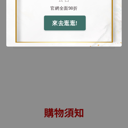
官網全面98折
來去逛逛!