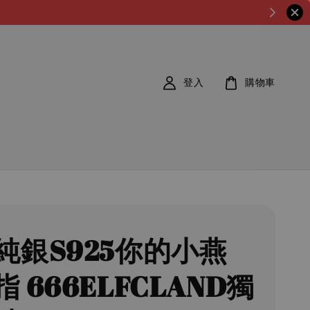
登入
購物車
純銀S925你的小燕
 666ELFCLAND獨