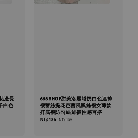
絲花邊長
666 SHOP甜美洛麗塔奶白色連褲
子白色
襪蕾絲提花芭蕾風黑絲襪女薄款
打底襪防勾絲 絲襪性感百搭
Sale
NT$ 136
Regular
NT$ 139
price
price