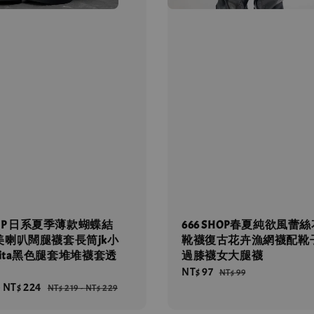
SHOP 日系夏季薄款蝴蝶結
666 SHOP春夏純欲風蕾
美喇叭闊腿襪套長筒jk小
靴襪復古花卉漁網襪配靴
lita黑色腿套堆堆襪套透
過膝襪女大腿襪
Sale
NT$ 97
Regular
NT$ 99
-
NT$ 224
Regular
price
price
NT$ 219
-
NT$ 229
price