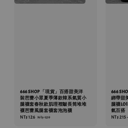
666 SHOP 「現貨」百搭甜美洋
666 
裝芭蕾小眾夏季薄款韓系氣質小
綁帶甜
腿襪套春秋款肌理褶皺長筒堆堆
腿襪LO
襪芭蕾風腿套襪套泡泡襪
氣百搭
Sale
NT$ 126
Regular
Sale
NT$ 215
NT$ 129
price
price
price