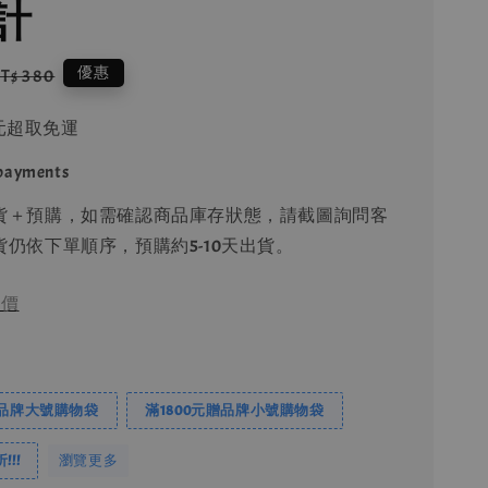
計
egular
優惠
T$ 380
rice
9元超取免運
 payments
貨＋預購，如需確認商品庫存狀態，請截圖詢問客
仍依下單順序，預購約5-10天出貨。
價
贈品牌大號購物袋
滿1800元贈品牌小號購物袋
!!
瀏覽更多