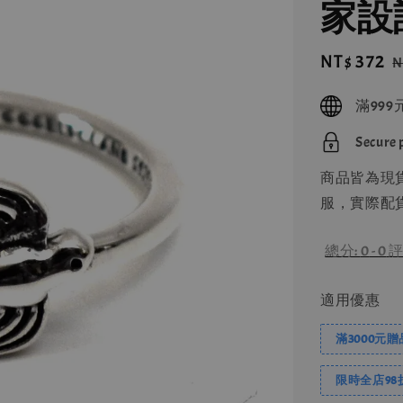
家設
Sale
NT$ 372
R
N
price
p
滿99
Secure
商品皆為現
服，實際配貨
總分:
0
-
0
評
適用優惠
滿3000元
限時全店98折!