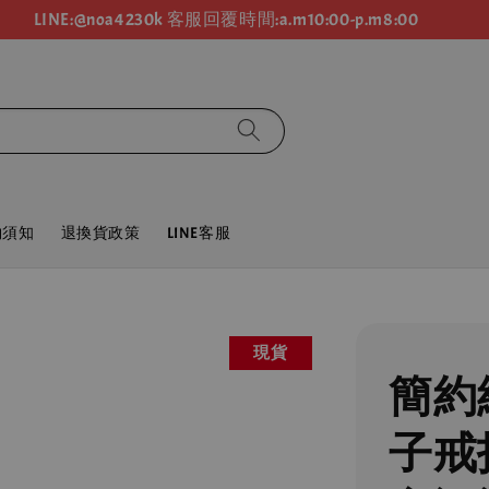
LINE:@noa4230k 客服回覆時間:a.m10:00-p.m8:00
物須知
退換貨政策
LINE客服
現貨
簡約
子戒指