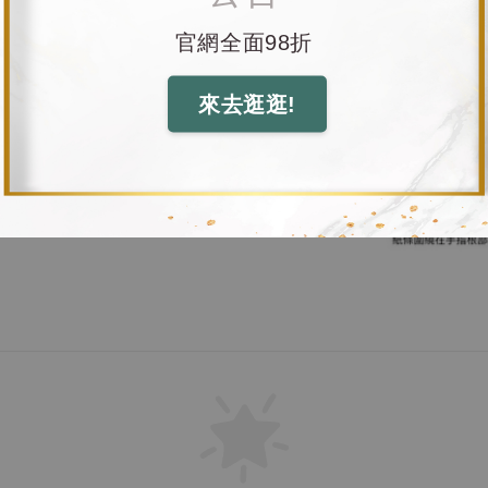
官網全面98折
來去逛逛!