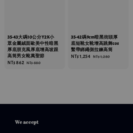
35-43大碼10公分Y2K小
35-42碼9cm暗黑街頭厚
眾金屬絨面歐美中性暗黑
底短靴女靴增高跳舞cos
厚底朋克風厚底增高坡跟
繫帶綁繩側拉鍊高筒
高筒男女靴萬聖節
Sale
NT$ 1,254
Regular
NT$ 1,280
Sale
NT$ 862
Regular
NT$ 880
price
price
price
price
We accept