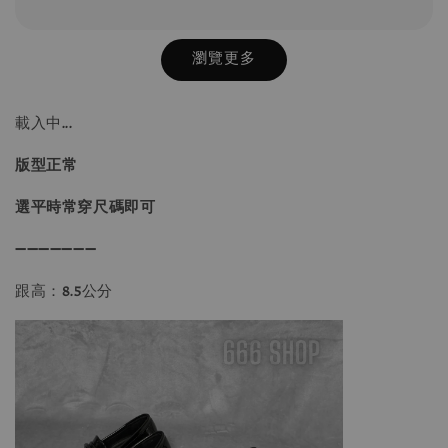
瀏覽更多
載入中...
版型正常
選平時常穿尺碼即可
➖➖➖➖➖➖➖
跟高：8.5公分