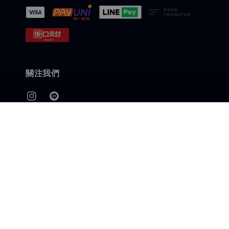
關注我們
快速連結
客服LINE
退換貨政策
會員載具歸戶/中獎發票兌獎說明