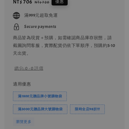
Sale
NT$ 706
Regular
優惠
NT$ 720
price
price
滿999元超取免運
Secure payments
商品皆為現貨＋預購，如需確認商品庫存狀態，請
截圖詢問客服，實際配貨仍依下單順序，預購約5-10
天出貨。
總分:
0
-
0
評價
適用優惠
滿1800元贈品牌小號購物袋
滿3000元贈品牌大號購物袋
限時全店98折!!!
瀏覽更多