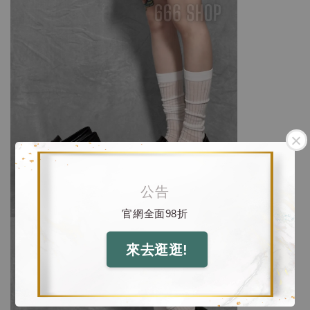
公告
官網全面98折
來去逛逛!