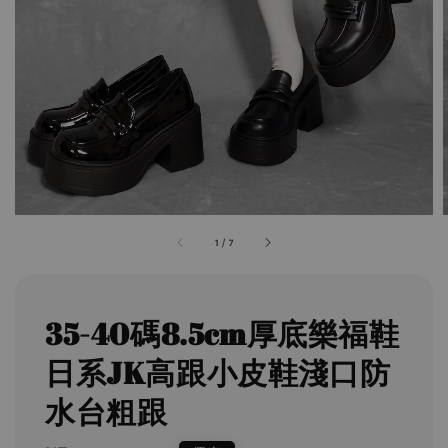
1
/
7
35-40碼8.5cm厚底樂福鞋
日系JK高跟小皮鞋淺口防
水台粗跟