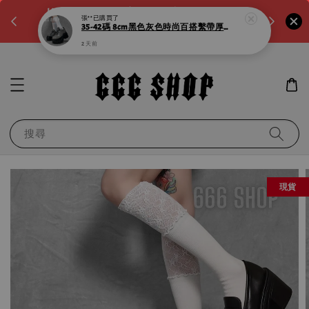
。如需
LINE:@noa4230k 客服回覆時間:a.m10:00-
滿600元
p.m8:00
運！滿千
搜尋
現貨