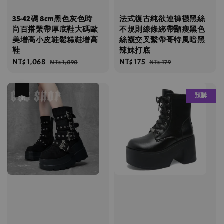
35-42碼 8cm黑色灰色時
法式復古純欲連褲襪黑絲
尚百搭繫帶厚底鞋大碼歐
不規則線條綁帶顯瘦黑色
美增高小皮鞋鬆糕鞋增高
絲襪交叉繫帶哥特風暗黑
鞋
辣妹打底
Sale
NT$ 1,068
Regular
Sale
NT$ 175
Regular
NT$ 1,090
NT$ 179
price
price
price
price
優惠
預購