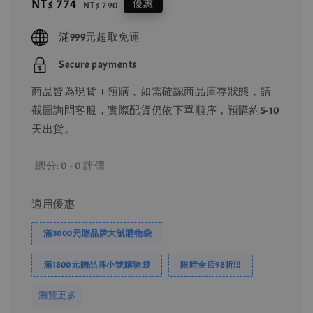
Sale
NT$ 774
Regular
優惠
NT$ 790
price
price
滿999元超取免運
Secure payments
商品皆為現貨＋預購，如需確認商品庫存狀態，請
截圖詢問客服，實際配貨仍依下單順序，預購約5-10
天出貨。
總分:
0
-
0
評價
適用優惠
滿3000元贈品牌大號購物袋
滿1800元贈品牌小號購物袋
限時全店98折!!!
瀏覽更多