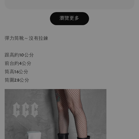
瀏覽更多
彈力筒靴～沒有拉鍊
跟高約10公分
前台約4公分
筒高16公分
筒圍28公分