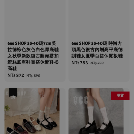
666 SHOP 35-40碼7cm美
666 SHOP 35-40碼 時尚方
拉德棕色灰色白色厚底鞋
頭黑色復古內增高平底德
女秋季新款復古圓頭搭扣
訓鞋女夏季百搭休閒板鞋
鬆糕底單鞋百搭休閒鞋松
Sale
NT$ 783
Regular
NT$ 799
高鞋
price
price
Sale
NT$ 872
Regular
NT$ 890
price
price
優惠
現貨