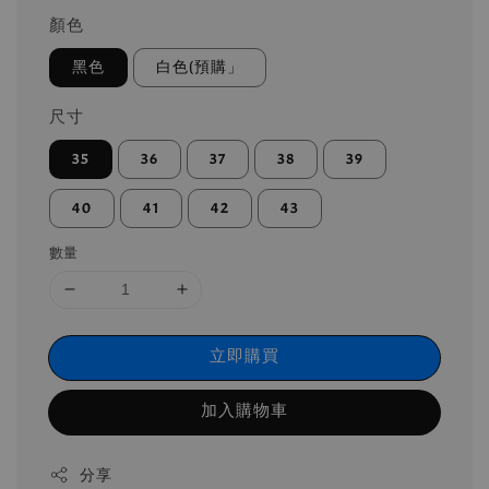
顏色
黑色
白色(預購」
尺寸
35
36
37
38
39
40
41
42
43
數量
立即購買
加入購物車
分享