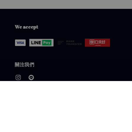
We accept
關注我們
快速連結
客服LINE
退換貨政策
會員載具歸戶/中獎發票兌獎說明