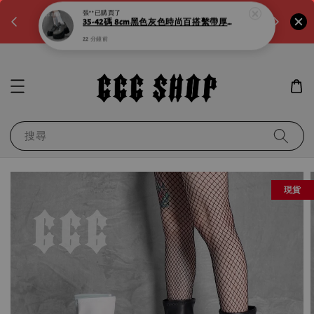
。如需
LINE:@noa4230k 客服回覆時間:a.m10:00-
滿600元
p.m8:00
運！滿千
搜尋
現貨