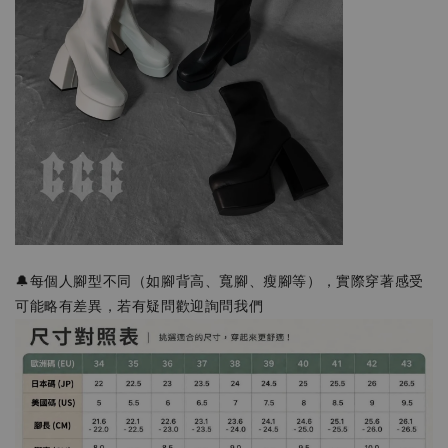
🔔每個人腳型不同（如腳背高、寬腳、瘦腳等），實際穿著感受
可能略有差異，若有疑問歡迎詢問我們