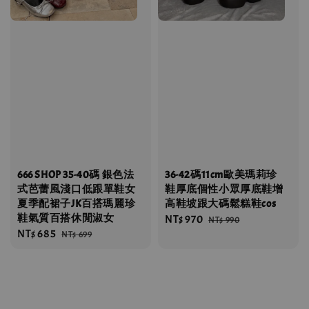
666 SHOP 35-40碼 銀色法
36-42碼11cm歐美瑪莉珍
式芭蕾風淺口低跟單鞋女
鞋厚底個性小眾厚底鞋增
夏季配裙子JK百搭瑪麗珍
高鞋坡跟大碼鬆糕鞋cos
鞋氣質百搭休閒淑女
Sale
NT$ 970
Regular
NT$ 990
Sale
NT$ 685
Regular
NT$ 699
price
price
price
price