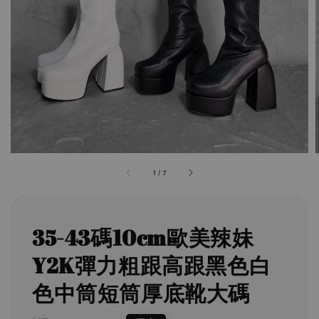
1
/
7
35-43碼10cm歐美辣妹
Y2K彈力粗跟高跟黑色白
色中筒短筒厚底靴大碼