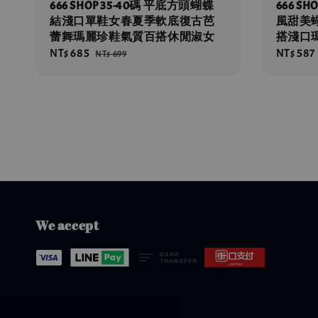
666 SHOP 35-40碼 平底方頭蝴蝶
666 S
結淺口單鞋女春夏季軟底復古芭
風甜美
蕾舞瑪麗珍鞋氣質百搭休閒淑女
搭淺口
Sale
NT$ 685
Regular
Sale
NT$ 587
NT$ 699
price
price
price
We accept