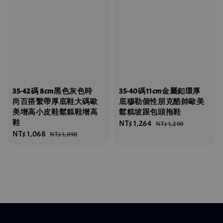
35-42碼 8cm黑色灰色時
35-40碼11cm金屬釦環厚
尚百搭繫帶厚底鞋大碼歐
底穆勒個性朋克酷帥歐美
美增高小皮鞋鬆糕鞋增高
鬆糕坡跟包頭拖鞋
鞋
Sale
NT$ 1,264
Regular
NT$ 1,290
Sale
NT$ 1,068
Regular
NT$ 1,090
price
price
price
price