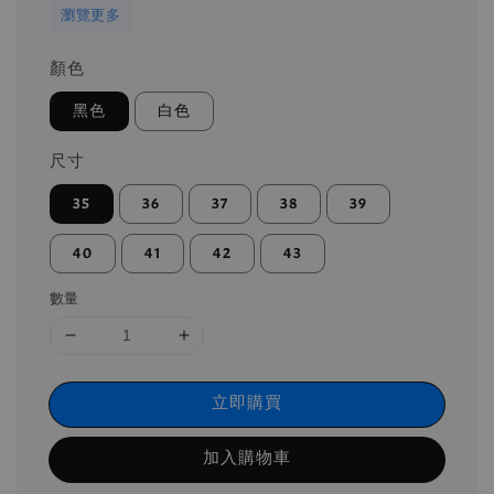
瀏覽更多
顏色
黑色
白色
尺寸
35
36
37
38
39
40
41
42
43
數量
立即購買
加入購物車