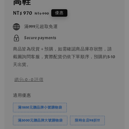
高鞋
Sale
NT$ 970
Regular
優惠
NT$ 990
price
price
滿999元超取免運
Secure payments
商品皆為現貨＋預購，如需確認商品庫存狀態，請
截圖詢問客服，實際配貨仍依下單順序，預購約5-10
天出貨。
總分:
0
-
0
評價
適用優惠
滿1800元贈品牌小號購物袋
滿3000元贈品牌大號購物袋
限時全店98折!!!