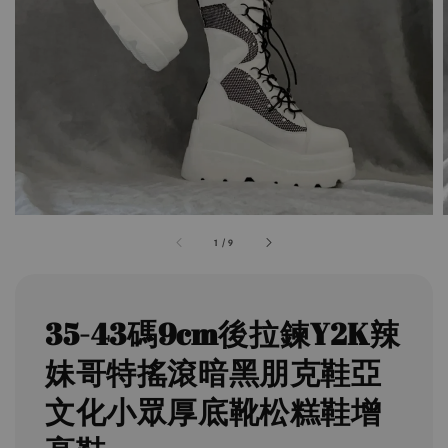
1
/
9
35-43碼9cm後拉鍊Y2K辣
妹哥特搖滾暗黑朋克鞋亞
文化小眾厚底靴松糕鞋增