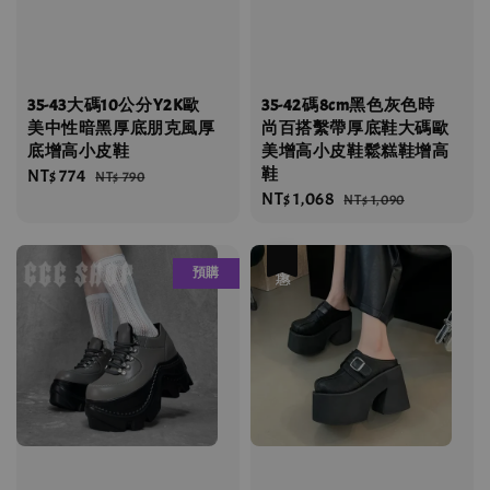
35-43大碼10公分Y2K歐
35-42碼8cm黑色灰色時
美中性暗黑厚底朋克風厚
尚百搭繫帶厚底鞋大碼歐
底增高小皮鞋
美增高小皮鞋鬆糕鞋增高
鞋
Sale
NT$ 774
Regular
NT$ 790
Sale
NT$ 1,068
Regular
price
price
NT$ 1,090
price
price
優惠
預購