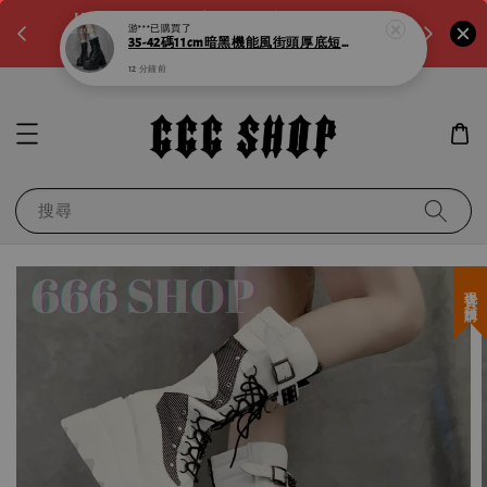
。如需
LINE:@noa4230k 客服回覆時間:a.m10:00-
滿600元
p.m8:00
運！滿千
搜尋
現貨＋預購