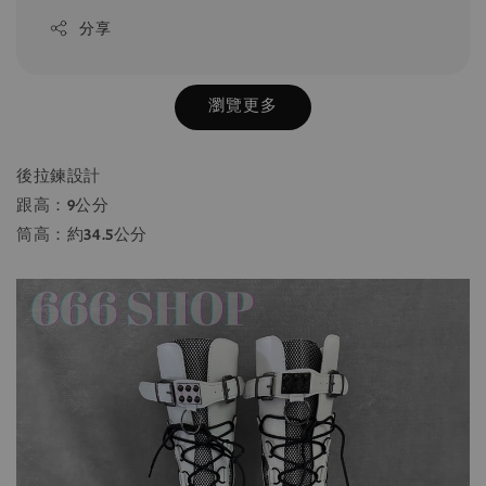
分享
瀏覽更多
後拉鍊設計
跟高：9公分
筒高：約34.5公分