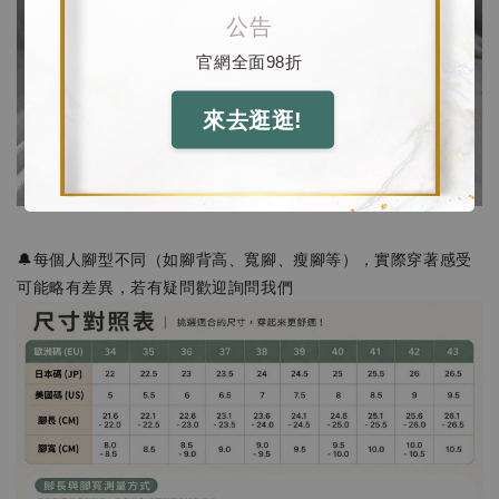
公告
官網全面98折
來去逛逛!
🔔每個人腳型不同（如腳背高、寬腳、瘦腳等），實際穿著感受
可能略有差異，若有疑問歡迎詢問我們