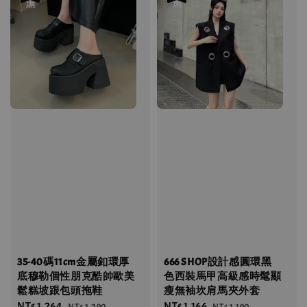
35-40碼11cm金屬釦環厚
666 SHOP設計感圓環黑
底穆勒個性朋克酷帥歐美
色西裝馬甲高級感時髦顯
鬆糕坡跟包頭拖鞋
瘦無袖坎肩馬夾外套
Sale
NT$ 1,264
Regular
Sale
NT$ 1,166
Regular