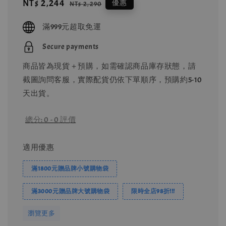
Sale
NT$ 2,244
Regular
優惠
NT$ 2,290
price
price
滿999元超取免運
Secure payments
商品皆為現貨＋預購，如需確認商品庫存狀態，請
截圖詢問客服，實際配貨仍依下單順序，預購約5-10
天出貨。
總分:
0
-
0
評價
適用優惠
滿1800元贈品牌小號購物袋
滿3000元贈品牌大號購物袋
限時全店98折!!!
瀏覽更多