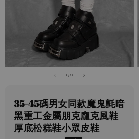
1
/
11
35-45碼男女同款魔鬼氈暗
黑重工金屬朋克龐克風鞋
厚底松糕鞋小眾皮鞋