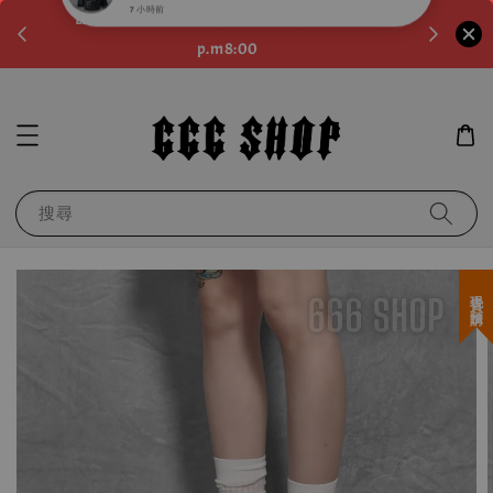
。如需
LINE:@noa4230k 客服回覆時間:a.m10:00-
滿600元
p.m8:00
運！滿千
搜尋
現貨＋預購