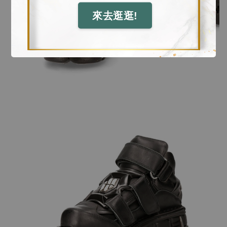
來去逛逛!