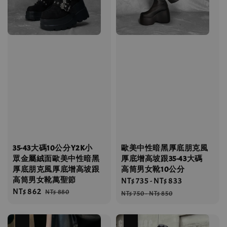
35-43大碼10公分Y2K小
歐美中性暗黑厚底朋克風
眾金屬絨面歐美中性暗黑
厚底增高坡跟35-43大碼
厚底朋克風厚底增高坡跟
高筒男女靴10公分
高筒男女靴萬聖節
Sale
NT$ 735
-
NT$ 833
Regular
Sale
NT$ 862
Regular
NT$ 880
price
price
NT$ 750
-
NT$ 850
price
price
優惠
優惠