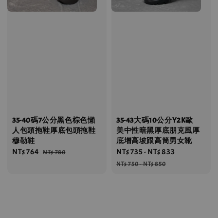
35-40碼7公分黑色棕色懶
35-43大碼10公分Y2K歐
人包頭拖鞋厚底包頭拖鞋
美中性暗黑厚底朋克風厚
穆勒鞋
底增高坡跟高筒男女靴
Sale
NT$ 764
Regular
Sale
NT$ 735
-
NT$ 833
Regular
NT$ 780
price
price
price
price
NT$ 750
-
NT$ 850