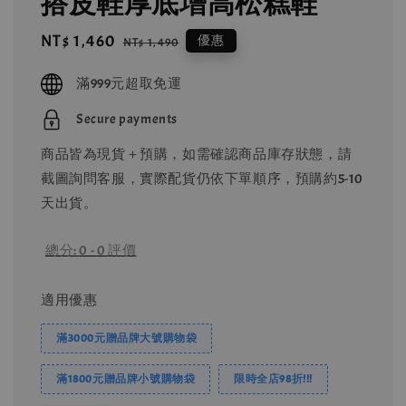
搭皮鞋厚底增高松糕鞋
Sale
NT$ 1,460
Regular
優惠
NT$ 1,490
price
price
滿999元超取免運
Secure payments
商品皆為現貨＋預購，如需確認商品庫存狀態，請
截圖詢問客服，實際配貨仍依下單順序，預購約5-10
天出貨。
總分:
0
-
0
評價
適用優惠
滿3000元贈品牌大號購物袋
滿1800元贈品牌小號購物袋
限時全店98折!!!