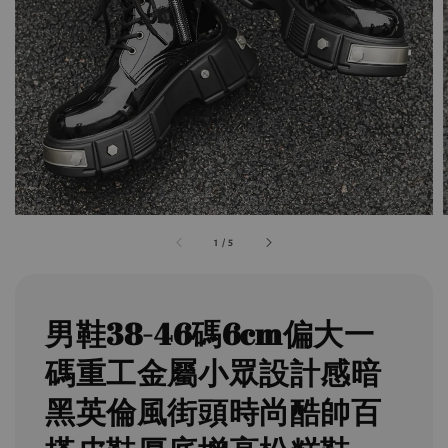
1
/
5
男鞋38-46碼6cm偏大一
碼重工金屬小眾設計感暗
黑英倫風街頭時尚酷帥百