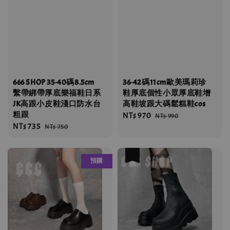
666 SHOP 35-40碼8.5cm
36-42碼11cm歐美瑪莉珍
繫帶綁帶厚底樂福鞋日系
鞋厚底個性小眾厚底鞋增
JK高跟小皮鞋淺口防水台
高鞋坡跟大碼鬆糕鞋cos
粗跟
Sale
NT$ 970
Regular
NT$ 990
Sale
NT$ 735
Regular
NT$ 750
price
price
price
price
優惠
預購