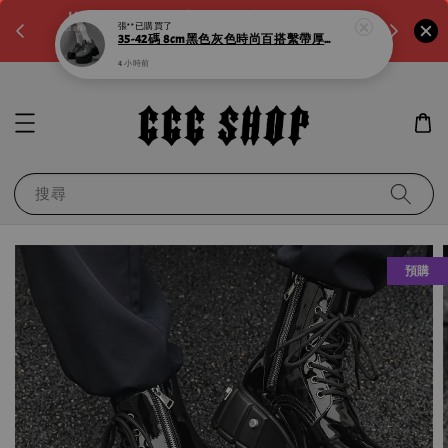
張**
已購買了
。如需
LINE:@noa4230k 客服回覆時間:a.m10:00-
滿600元
35-42碼 8cm黑色灰色時尚百搭繫帶厚底鞋大碼歐美增高小皮鞋鬆糕鞋增高鞋
p.m8:00
運！滿千
4 小時前
搜尋
預購