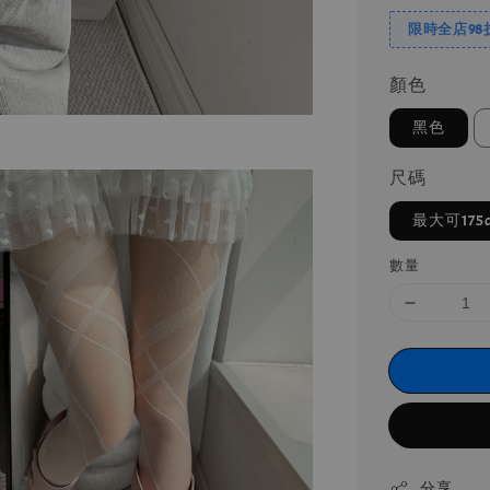
限時全店98折!
顏色
黑色
尺碼
最大可175c
數量
分享