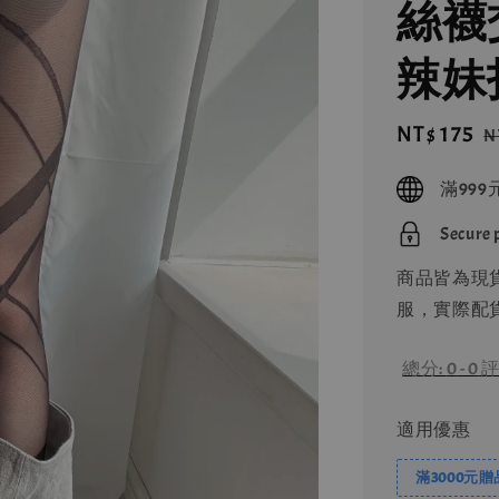
絲襪
辣妹
Sale
NT$ 175
R
N
price
p
滿99
Secure
商品皆為現
服，實際配貨
總分:
0
-
0
評
適用優惠
滿3000元