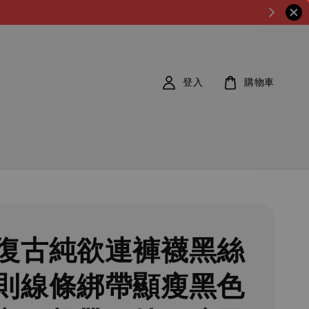
登入
購物車
復古純欲連褲襪黑絲
則線條綁帶顯瘦黑色