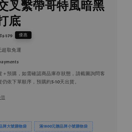
交叉繫帶哥特風暗黑
打底
egular
優惠
T$ 179
rice
9元超取免運
 payments
貨＋預購，如需確認商品庫存狀態，請截圖詢問客
仍依下單順序，預購約5-10天出貨。
價
贈品牌大號購物袋
滿1800元贈品牌小號購物袋