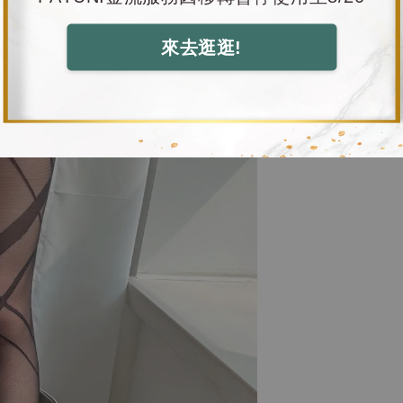
來去逛逛!