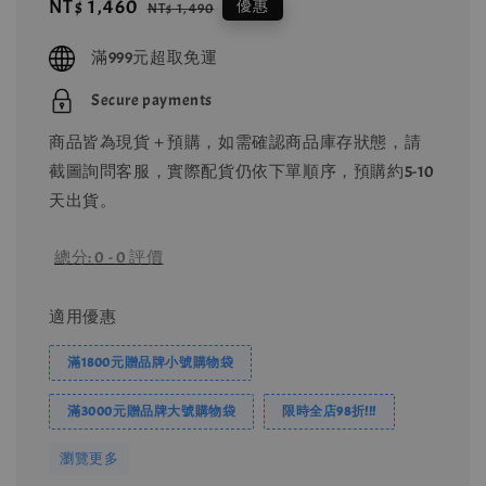
Sale
NT$ 1,460
Regular
優惠
NT$ 1,490
price
price
滿999元超取免運
Secure payments
商品皆為現貨＋預購，如需確認商品庫存狀態，請
截圖詢問客服，實際配貨仍依下單順序，預購約5-10
天出貨。
總分:
0
-
0
評價
適用優惠
滿1800元贈品牌小號購物袋
滿3000元贈品牌大號購物袋
限時全店98折!!!
瀏覽更多