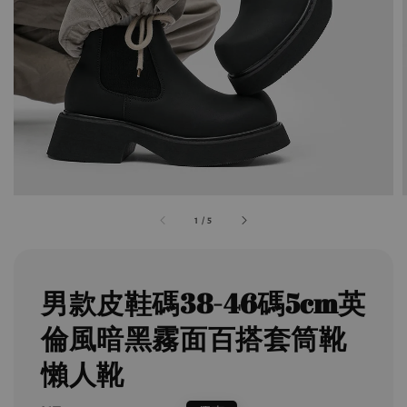
1
/
5
男款皮鞋碼38-46碼5cm英
倫風暗黑霧面百搭套筒靴
懶人靴