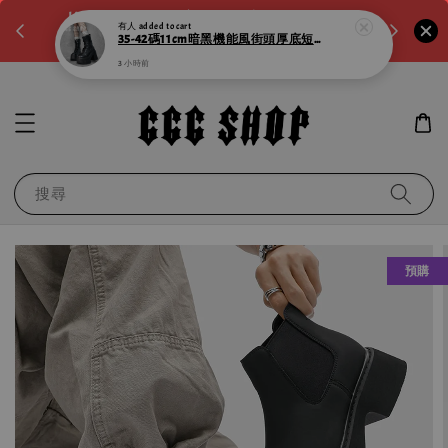
。如需
LINE:@noa4230k 客服回覆時間:a.m10:00-
滿600元
p.m8:00
運！滿千
搜尋
預購