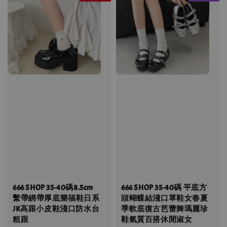
666 SHOP 35-40碼8.5cm
666 SHOP 35-40碼 平底方
繫帶綁帶厚底樂福鞋日系
頭蝴蝶結淺口單鞋女春夏
JK高跟小皮鞋淺口防水台
季軟底復古芭蕾舞瑪麗珍
粗跟
鞋氣質百搭休閒淑女