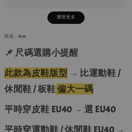
瀏覽更多
跟高：5cm
📌 尺碼選購小提醒
此款為皮鞋版型
→
比運動鞋 /
休閒鞋 / 板鞋
偏大一碼
平時穿皮鞋 EU40 → 選 EU40
平時穿運動鞋 / 休閒鞋 EU40 →