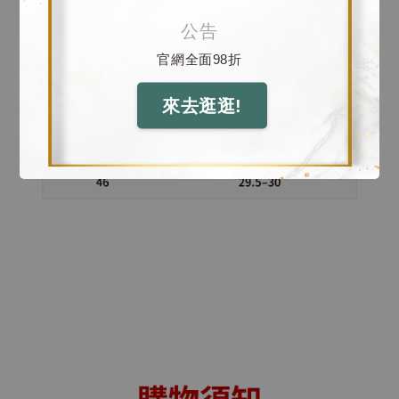
公告
官網全面98折
來去逛逛!