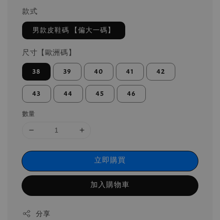
款式
男款皮鞋碼 【偏大一碼】
尺寸【歐洲碼】
38
39
40
41
42
43
44
45
46
數量
立即購買
加入購物車
分享