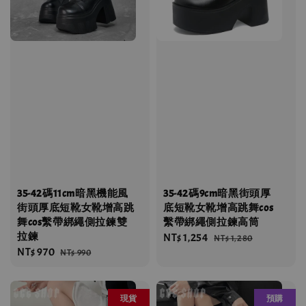
35-42碼11cm暗黑機能風
35-42碼9cm暗黑街頭厚
街頭厚底短靴女靴增高跳
底短靴女靴增高跳舞cos
舞cos繫帶綁繩側拉鍊雙
繫帶綁繩側拉鍊高筒
拉鍊
Sale
NT$ 1,254
Regular
NT$ 1,280
Sale
NT$ 970
Regular
NT$ 990
price
price
price
price
現貨
預購