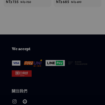
Sale
NT$ 735
Regular
Sale
NT$ 685
Regular
NT$ 750
NT$ 699
price
price
price
price
We accept
關注我們