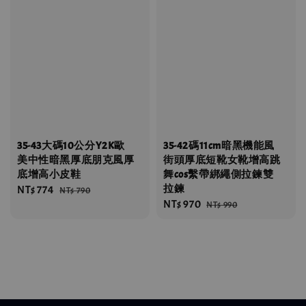
35-43大碼10公分Y2K歐
35-42碼11cm暗黑機能風
美中性暗黑厚底朋克風厚
街頭厚底短靴女靴增高跳
底增高小皮鞋
舞cos繫帶綁繩側拉鍊雙
拉鍊
Sale
NT$ 774
Regular
NT$ 790
Sale
NT$ 970
Regular
price
price
NT$ 990
price
price