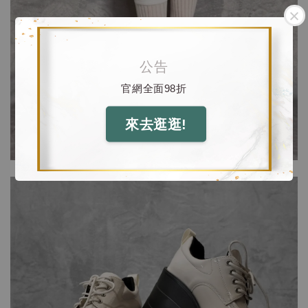
公告
官網全面98折
來去逛逛!