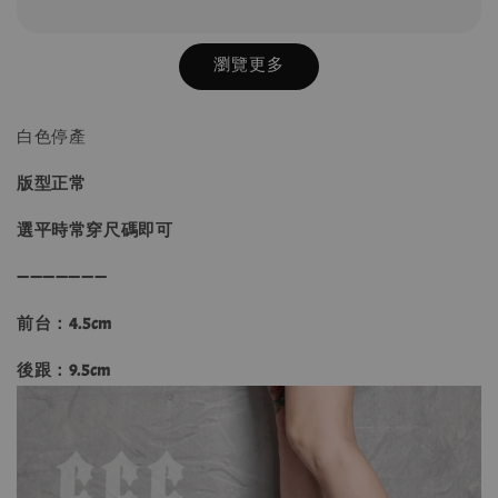
瀏覽更多
白色停產
版型正常
選平時常穿尺碼即可
➖➖➖➖➖➖➖
前台：4.5cm
後跟：
9.5cm