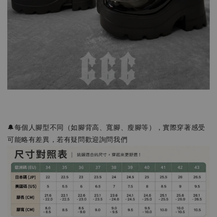
🔔每個人腳型不同（如腳背高、寬腳、瘦腳等），實際穿著感受
可能略有差異，若有疑問歡迎詢問我們