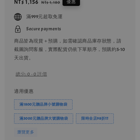
Sale
NT$ 1,156
Regular
優惠
NT$ 1,180
price
price
滿999元超取免運
Secure payments
商品皆為現貨＋預購，如需確認商品庫存狀態，請
截圖詢問客服，實際配貨仍依下單順序，預購約5-10
天出貨。
總分:
0
-
0
評價
適用優惠
滿1800元贈品牌小號購物袋
滿3000元贈品牌大號購物袋
限時全店98折!!!
瀏覽更多