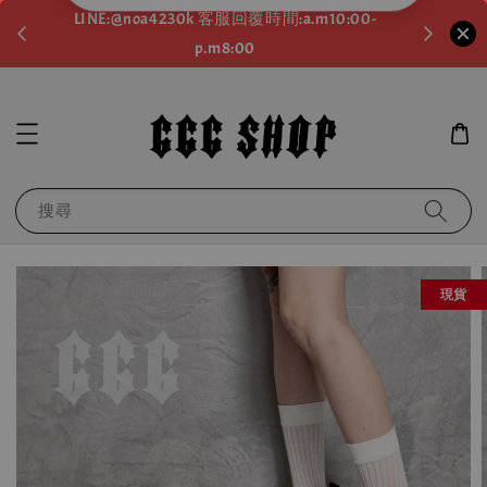
。如需
LINE:@noa4230k 客服回覆時間:a.m10:00-
滿600元
p.m8:00
運！滿千
搜尋
現貨