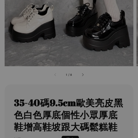
1
/
8
35-40碼9.5cm歐美亮皮黑
色白色厚底個性小眾厚底
鞋增高鞋坡跟大碼鬆糕鞋